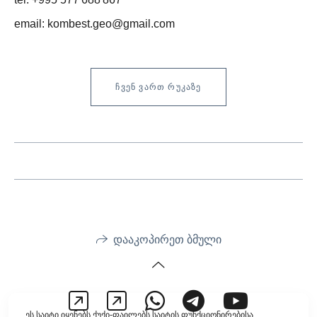
email: kombest.geo@gmail.com
ᲩᲕᲔᲜ ᲕᲐᲠᲗ ᲠᲣᲙᲐᲖᲔ
დააკოპირეთ ბმული
ეს საიტი იყენებს ქუქი-ფაილებს საიტის ფუნქციონირებისა